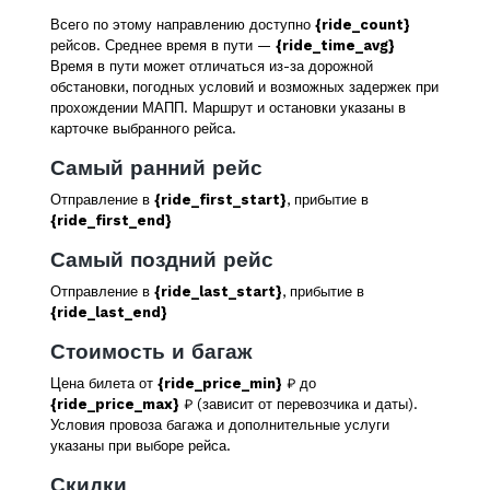
Всего по этому направлению доступно
{ride_count}
рейсов. Среднее время в пути —
{ride_time_avg}
Время в пути может отличаться из-за дорожной
обстановки, погодных условий и возможных задержек при
прохождении МАПП. Маршрут и остановки указаны в
карточке выбранного рейса.
Самый ранний рейс
Отправление в
{ride_first_start}
, прибытие в
{ride_first_end}
Самый поздний рейс
Отправление в
{ride_last_start}
, прибытие в
{ride_last_end}
Стоимость и багаж
Цена билета от
{ride_price_min}
₽ до
{ride_price_max}
₽ (зависит от перевозчика и даты).
Условия провоза багажа и дополнительные услуги
указаны при выборе рейса.
Скидки