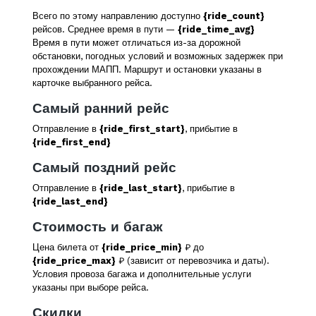
Всего по этому направлению доступно
{ride_count}
рейсов. Среднее время в пути —
{ride_time_avg}
Время в пути может отличаться из-за дорожной
обстановки, погодных условий и возможных задержек при
прохождении МАПП. Маршрут и остановки указаны в
карточке выбранного рейса.
Самый ранний рейс
Отправление в
{ride_first_start}
, прибытие в
{ride_first_end}
Самый поздний рейс
Отправление в
{ride_last_start}
, прибытие в
{ride_last_end}
Стоимость и багаж
Цена билета от
{ride_price_min}
₽ до
{ride_price_max}
₽ (зависит от перевозчика и даты).
Условия провоза багажа и дополнительные услуги
указаны при выборе рейса.
Скидки