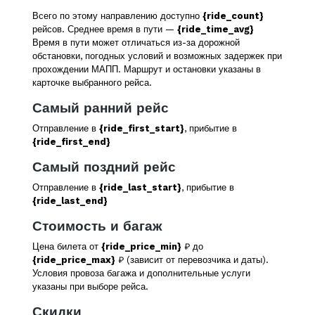
Всего по этому направлению доступно
{ride_count}
рейсов. Среднее время в пути —
{ride_time_avg}
Время в пути может отличаться из-за дорожной
обстановки, погодных условий и возможных задержек при
прохождении МАПП. Маршрут и остановки указаны в
карточке выбранного рейса.
Самый ранний рейс
Отправление в
{ride_first_start}
, прибытие в
{ride_first_end}
Самый поздний рейс
Отправление в
{ride_last_start}
, прибытие в
{ride_last_end}
Стоимость и багаж
Цена билета от
{ride_price_min}
₽ до
{ride_price_max}
₽ (зависит от перевозчика и даты).
Условия провоза багажа и дополнительные услуги
указаны при выборе рейса.
Скидки