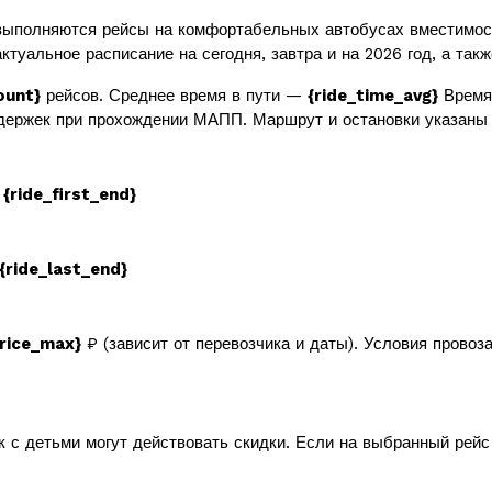
ыполняются рейсы на комфортабельных автобусах вместимо
ктуальное расписание на сегодня, завтра и на 2026 год, а так
ount}
рейсов. Среднее время в пути —
{ride_time_avg}
Время 
держек при прохождении МАПП. Маршрут и остановки указаны 
в
{ride_first_end}
{ride_last_end}
price_max}
₽ (зависит от перевозчика и даты). Условия провоз
к с детьми могут действовать скидки. Если на выбранный рей