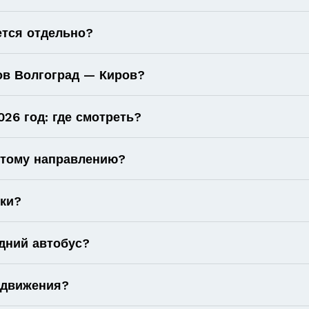
ется отдельно?
ов Волгоград — Киров?
26 год: где смотреть?
 этому направлению?
оки?
дний автобус?
 движения?