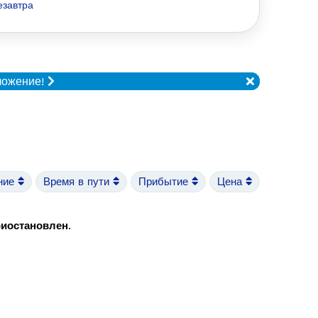
езавтра
ложение!
ние
Время в пути
Прибытие
Цена
риостановлен
.