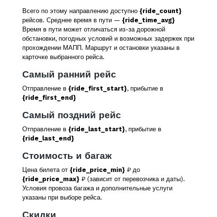
Всего по этому направлению доступно
{ride_count}
рейсов. Среднее время в пути —
{ride_time_avg}
Время в пути может отличаться из-за дорожной
обстановки, погодных условий и возможных задержек при
прохождении МАПП. Маршрут и остановки указаны в
карточке выбранного рейса.
Самый ранний рейс
Отправление в
{ride_first_start}
, прибытие в
{ride_first_end}
Самый поздний рейс
Отправление в
{ride_last_start}
, прибытие в
{ride_last_end}
Стоимость и багаж
Цена билета от
{ride_price_min}
₽ до
{ride_price_max}
₽ (зависит от перевозчика и даты).
Условия провоза багажа и дополнительные услуги
указаны при выборе рейса.
Скидки