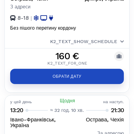
З адреси
8-18
|
Без пішого перетину кордону
K2_TEXT_SHOW_SCHEDULE
160 €
K2_TEXT_FOR_ONE
ОБРАТИ ДАТУ
Щодня
у цей день
на наступ.
13:20
21:30
≈ 32 год. 10 хв.
Івано-Франківськ,
Острава, Чехія
Україна
За адресою