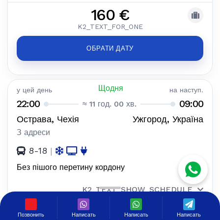
160 €
K2_TEXT_FOR_ONE
ОБРАТИ ДАТУ
Щодня
у цей день
на наступ.
22:00
09:00
≈ 11 год. 00 хв.
Острава, Чехія
Ужгород, Україна
З адреси
8-18
|
Без пішого перетину кордону
K2_TEXT_SHOW_SCHEDULE
160 €
Позвонить
Написать
Написать
Написать