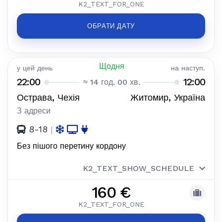
K2_TEXT_FOR_ONE
ОБРАТИ ДАТУ
Щодня
у цей день
на наступ.
22:00
12:00
≈ 14 год. 00 хв.
Острава, Чехія
Житомир, Україна
З адреси
8-18
|
Без пішого перетину кордону
K2_TEXT_SHOW_SCHEDULE
160 €
K2_TEXT_FOR_ONE