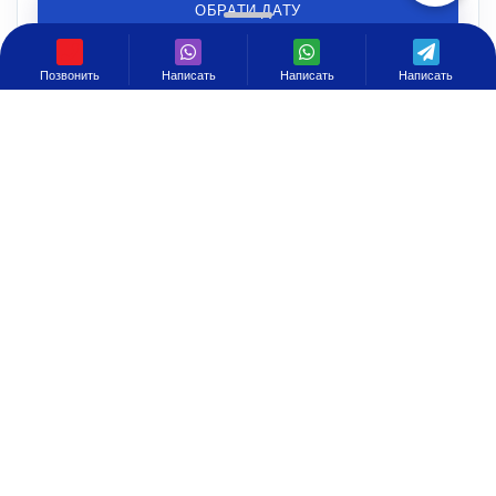
ОБРАТИ ДАТУ
Позвонить
Написать
Написать
Написать
Щодня
у цей день
через день
12:45
07:00
≈ 42 год. 15 хв.
Мукачево, Україна
Берлін, Німеччина
За адресою
8-18
|
K2_TEXT_SHOW_SCHEDULE
180 €
K2_TEXT_FOR_ONE
ОБРАТИ ДАТУ