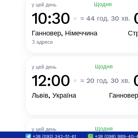
Щодня
у цей день
10:30
≈ 44 год. 30 хв.
Ганновер, Німеччина
Стр
З адреси
Щодня
у цей день
12:00
≈ 20 год. 30 хв.
Львів, Україна
Ганновер
Щодня
у цей день
+38
(093) 342-51-61
+38
(098) 989-40-