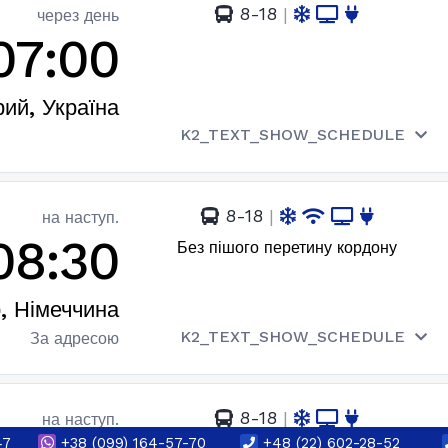
8-18
|
через день
07:00
ий, Україна
K2_TEXT_SHOW_SCHEDULE
8-18
|
на наступ.
08:30
Без пішого перетину кордону
, Німеччина
K2_TEXT_SHOW_SCHEDULE
За адресою
8-18
|
на наступ.
47
+38
(099) 164-57-70
+48 (22) 602-28-52