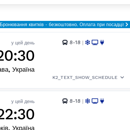
Бронювання квитків - безкоштовно.
Оплата при посадці!
8-18
|
у цей день
20:30
ва, Україна
K2_TEXT_SHOW_SCHEDULE
8-18
|
у цей день
22:30
ків, Україна