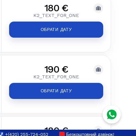
180 €
K2_TEXT_FOR_ONE
ОБРАТИ ДАТУ
190 €
K2_TEXT_FOR_ONE
ОБРАТИ ДАТУ
180 €
+(420) 255-724-052
Безкоштовний дзвінок!