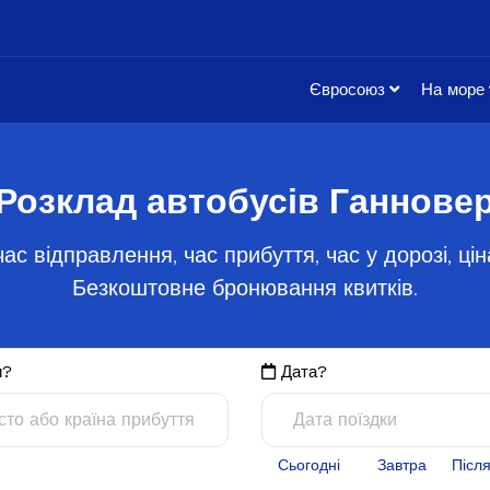
Євросоюз
На море
Розклад автобусів Ганнове
ас відправлення, час прибуття, час у дорозі, ці
Безкоштовне бронювання квитків.
и?
Дата?
Сьогодні
Завтра
Післ