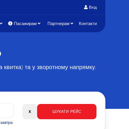
Вхід
Пасажирам
Партнерам
Контакти
р
на квитка) та у зворотному напрямку.
язавтра