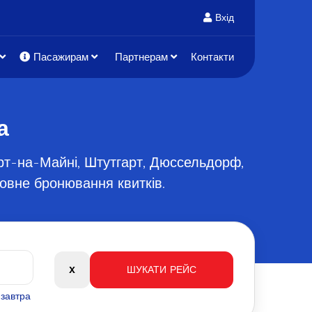
Вхід
Пасажирам
Партнерам
Контакти
а
урт-на-Майні, Штутгарт, Дюссельдорф,
товне бронювання квитків.
язавтра