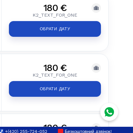
180 €
K2_TEXT_FOR_ONE
ОБРАТИ ДАТУ
180 €
K2_TEXT_FOR_ONE
ОБРАТИ ДАТУ
180 €
+(420) 255-724-052
Безкоштовний дзвінок!