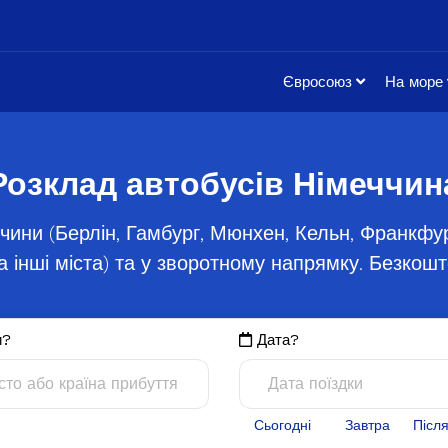
Євросоюз
На море
Розклад автобусів Німеччин
ччини (Берлін, Гамбург, Мюнхен, Кельн, Франкф
а інші міста) та у зворотному напрямку. Безкош
и?
Дата?
Сьогодні
Завтра
Післ