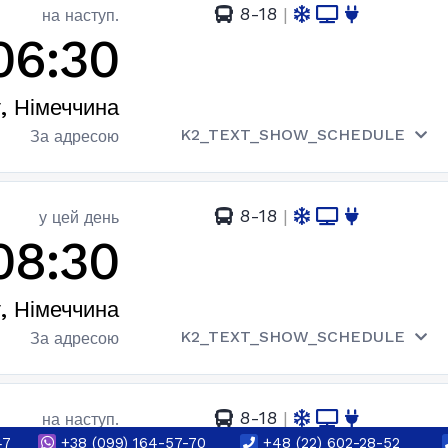
8-18
|
на наступ.
06:30
, Німеччина
K2_TEXT_SHOW_SCHEDULE
За адресою
8-18
|
у цей день
08:30
, Німеччина
K2_TEXT_SHOW_SCHEDULE
За адресою
8-18
|
на наступ.
47
+38
(099) 164-57-70
+48 (22) 602-28-52