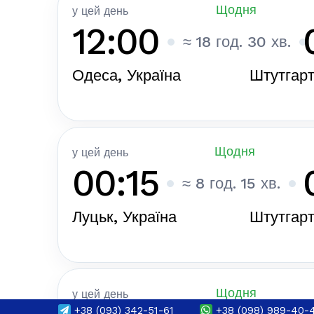
Щодня
у цей день
12:00
≈ 18 год. 30 хв.
Одеса, Україна
Штутгарт
Щодня
у цей день
00:15
≈ 8 год. 15 хв.
Луцьк, Україна
Штутгарт
Щодня
у цей день
+38
(093) 342-51-61
+38
(098) 989-40-