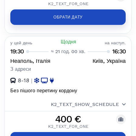
K2_TEXT_FOR_ONE
ОБРАТИ ДАТУ
Щодня
у цей день
на наступ.
19:30
16:30
≈ 21 год. 00 хв.
Неаполь, Італія
Київ, Україна
З адреси
8-18
|
Без пішого перетину кордону
K2_TEXT_SHOW_SCHEDULE
400 €
K2_TEXT_FOR_ONE