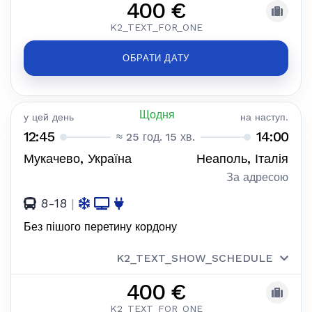
400 €
K2_TEXT_FOR_ONE
ОБРАТИ ДАТУ
Щодня
у цей день
на наступ.
12:45
14:00
≈ 25 год. 15 хв.
Мукачево, Україна
Неаполь, Італія
За адресою
8-18
|
Без пішого перетину кордону
K2_TEXT_SHOW_SCHEDULE
400 €
K2_TEXT_FOR_ONE