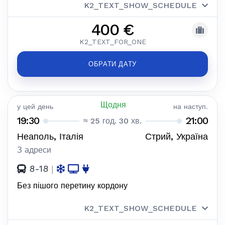
K2_TEXT_SHOW_SCHEDULE
400 €
K2_TEXT_FOR_ONE
ОБРАТИ ДАТУ
Щодня
у цей день
на наступ.
19:30
21:00
≈ 25 год. 30 хв.
Неаполь, Італія
Стрий, Україна
З адреси
8-18
|
Без пішого перетину кордону
K2_TEXT_SHOW_SCHEDULE