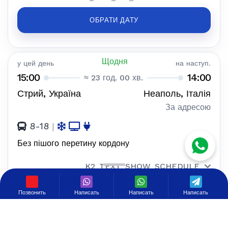
ОБРАТИ ДАТУ
Щодня
у цей день
на наступ.
15:00
14:00
≈ 23 год. 00 хв.
Стрий, Україна
Неаполь, Італія
За адресою
8-18
|
Без пішого перетину кордону
K2_TEXT_SHOW_SCHEDULE
400 €
Позвонить
Написать
Написать
Написать
K2_TEXT_FOR_ONE
ОБРАТИ ДАТУ