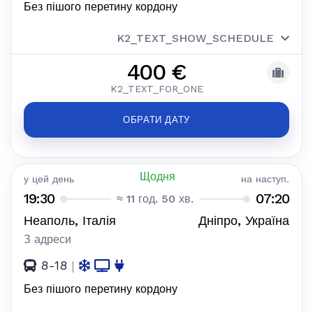
Без пішого перетину кордону
K2_TEXT_SHOW_SCHEDULE
400 €
K2_TEXT_FOR_ONE
ОБРАТИ ДАТУ
Щодня
у цей день
на наступ.
19:30
07:20
≈ 11 год. 50 хв.
Неаполь, Італія
Дніпро, Україна
З адреси
8-18
|
Без пішого перетину кордону