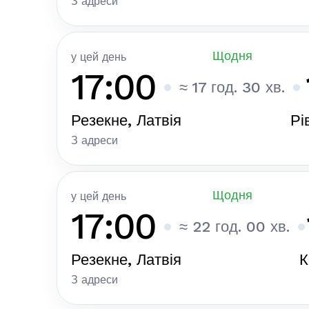
З адреси
Щодня
у цей день
17:00
≈ 17 год. 30 хв.
Резекне, Латвія
Рі
З адреси
Щодня
у цей день
17:00
≈ 22 год. 00 хв.
Резекне, Латвія
К
З адреси