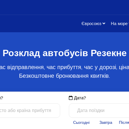
Євросоюз
На море
Розклад автобусів Резекне
ас відправлення, час прибуття, час у дорозі, цін
Безкоштовне бронювання квитків.
и?
Дата?
Сьогодні
Завтра
Післ