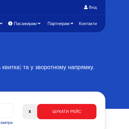
Вхід
Пасажирам
Партнерам
Контакти
а квитка) та у зворотному напрямку.
язавтра