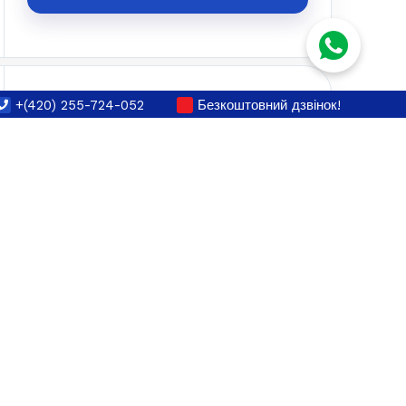
150 €
+(420) 255-724-052
Безкоштовний дзвінок!
K2_TEXT_FOR_ONE
ОБРАТИ ДАТУ
150 €
K2_TEXT_FOR_ONE
ОБРАТИ ДАТУ