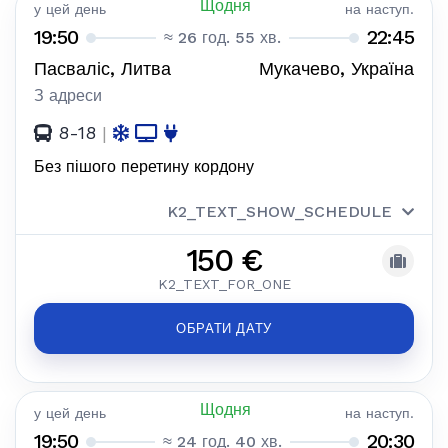
Щодня
у цей день
на наступ.
19:50
22:45
≈ 26 год. 55 хв.
Пасваліс, Литва
Мукачево, Україна
З адреси
8-18
|
Без пішого перетину кордону
K2_TEXT_SHOW_SCHEDULE
150 €
K2_TEXT_FOR_ONE
ОБРАТИ ДАТУ
Щодня
у цей день
на наступ.
19:50
20:30
≈ 24 год. 40 хв.