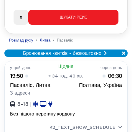
Розклад руху
Литва
Пасваліс
Бронювання квитків - безкоштовно.
Щодня
у цей день
через день
19:50
06:30
≈ 34 год. 40 хв.
Пасваліс, Литва
Полтава, Україна
З адреси
8-18
|
Без пішого перетину кордону
K2_TEXT_SHOW_SCHEDULE