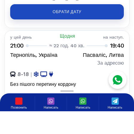
ОБРАТИ ДАТУ
Щодня
у цей день
на наступ.
21:00
19:40
≈ 22 год. 40 хв.
Тернопіль, Україна
Пасваліс, Литва
За адресою
8-18
|
Без пішого перетину кордону
K2_TEXT_SHOW_SCHEDULE
Позвонить
Написать
Написать
Написать
150 €
K2_TEXT_FOR_ONE
ОБРАТИ ДАТУ