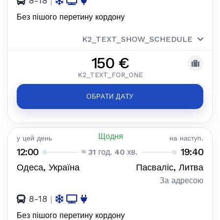
8-18
|
Без пішого перетину кордону
K2_TEXT_SHOW_SCHEDULE
150 €
K2_TEXT_FOR_ONE
ОБРАТИ ДАТУ
Щодня
у цей день
на наступ.
12:00
19:40
≈ 31 год. 40 хв.
Одеса, Україна
Пасваліс, Литва
За адресою
8-18
|
Без пішого перетину кордону