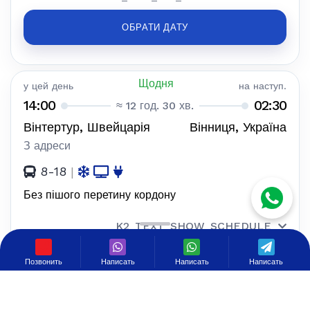
ОБРАТИ ДАТУ
Щодня
у цей день
на наступ.
14:00
02:30
≈ 12 год. 30 хв.
Вінтертур, Швейцарія
Вінниця, Україна
З адреси
8-18
|
Без пішого перетину кордону
K2_TEXT_SHOW_SCHEDULE
280 €
Позвонить
Написать
Написать
Написать
K2_TEXT_FOR_ONE
ОБРАТИ ДАТУ