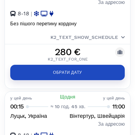
За адресою
8-18
|
Без пішого перетину кордону
K2_TEXT_SHOW_SCHEDULE
280 €
K2_TEXT_FOR_ONE
ОБРАТИ ДАТУ
Щодня
у цей день
у цей день
00:15
11:00
≈ 10 год. 45 хв.
Луцьк, Україна
Вінтертур, Швейцарія
За адресою