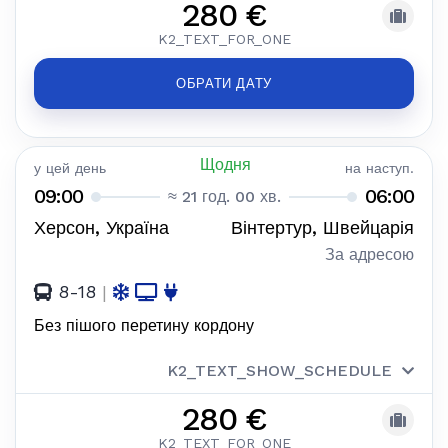
280 €
K2_TEXT_FOR_ONE
ОБРАТИ ДАТУ
Щодня
у цей день
на наступ.
09:00
06:00
≈ 21 год. 00 хв.
Херсон, Україна
Вінтертур, Швейцарія
За адресою
8-18
|
Без пішого перетину кордону
K2_TEXT_SHOW_SCHEDULE
280 €
K2_TEXT_FOR_ONE