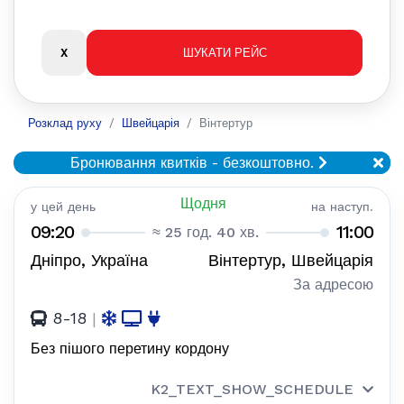
Розклад руху
Швейцарія
Вінтертур
Бронювання квитків - безкоштовно.
Щодня
у цей день
на наступ.
09:20
11:00
≈ 25 год. 40 хв.
Дніпро, Україна
Вінтертур, Швейцарія
За адресою
8-18
|
Без пішого перетину кордону
K2_TEXT_SHOW_SCHEDULE