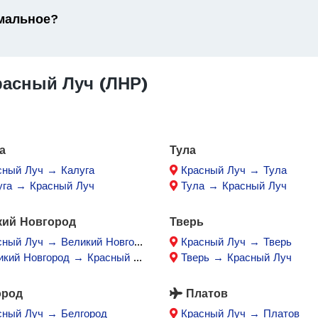
имальное?
асный Луч (ЛНР)
а
Тула
сный Луч → Калуга
Красный Луч → Тула
уга → Красный Луч
Тула → Красный Луч
кий Новгород
Тверь
ный Луч → Великий Новгород
Красный Луч → Тверь
кий Новгород → Красный Луч
Тверь → Красный Луч
ород
Платов
сный Луч → Белгород
Красный Луч → Платов