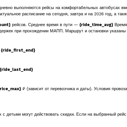
невно выполняются рейсы на комфортабельных автобусах вм
ктуальное расписание на сегодня, завтра и на 2026 год, а так
ount}
рейсов. Среднее время в пути —
{ride_time_avg}
Время 
держек при прохождении МАПП. Маршрут и остановки указаны 
в
{ride_first_end}
{ride_last_end}
price_max}
₽ (зависит от перевозчика и даты). Условия провоз
к с детьми могут действовать скидки. Если на выбранный рей