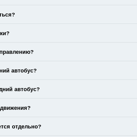
ться?
оки?
аправлению?
ний автобус?
дний автобус?
 движения?
ется отдельно?