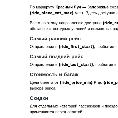
По маршруту
Красный Луч — Запорожье
ежед
{ride_place_cnt_max}
мест. Здесь доступно а
Всего по этому направлению доступно
{ride_c
обстановки, погодных условий и возможных за
Самый ранний рейс
Отправление в
{ride_first_start}
, прибытие 
Самый поздний рейс
Отправление в
{ride_last_start}
, прибытие в
Стоимость и багаж
Цена билета от
{ride_price_min}
₽ до
{ride_
выборе рейса.
Скидки
Для отдельных категорий пассажиров и поездо
применяются перед оплатой.