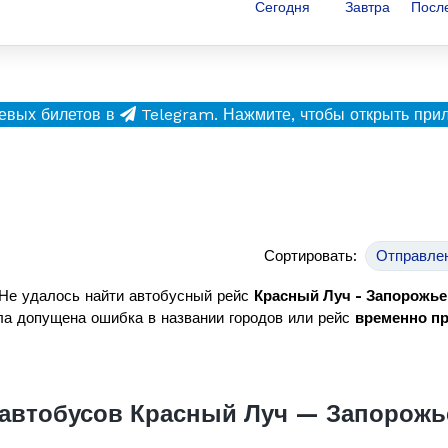
Сегодня
Завтра
Посл
евых билетов в
Telegram.
Нажмите, чтобы открыть при
Сортировать:
Отправле
Не удалось найти автобусный рейс
Красный Луч - Запорожье
а допущена ошибка в названии городов или рейс
временно п
автобусов Красный Луч — Запорожь