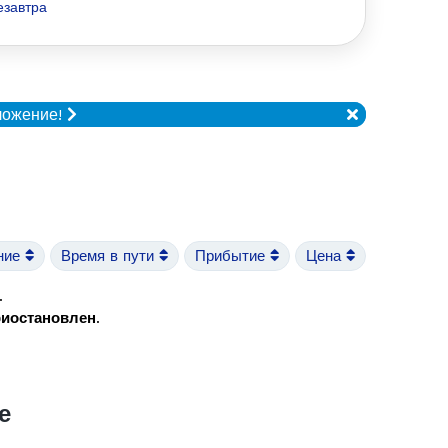
езавтра
ложение!
ние
Время в пути
Прибытие
Цена
.
риостановлен
.
е