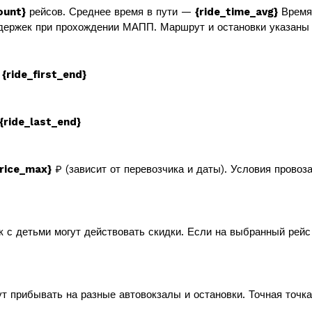
ount}
рейсов. Среднее время в пути —
{ride_time_avg}
Время 
держек при прохождении МАПП. Маршрут и остановки указаны 
в
{ride_first_end}
{ride_last_end}
price_max}
₽ (зависит от перевозчика и даты). Условия провоз
к с детьми могут действовать скидки. Если на выбранный рей
т прибывать на разные автовокзалы и остановки. Точная точк