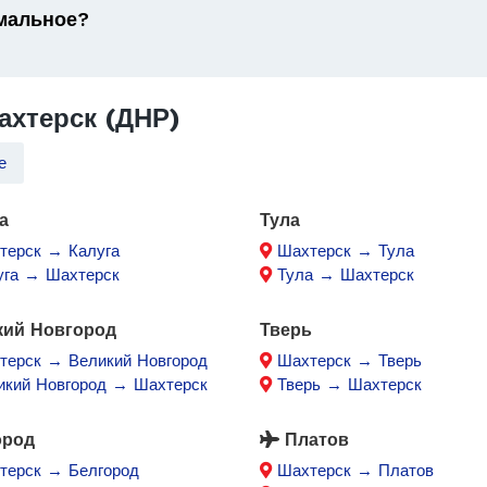
имальное?
хтерск (ДНР)
е
а
Тула
терск → Калуга
Шахтерск → Тула
уга → Шахтерск
Тула → Шахтерск
кий Новгород
Тверь
терск → Великий Новгород
Шахтерск → Тверь
икий Новгород → Шахтерск
Тверь → Шахтерск
ород
Платов
терск → Белгород
Шахтерск → Платов