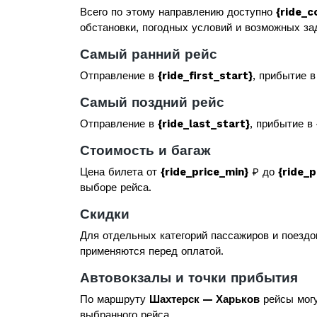
Всего по этому направлению доступно
{ride_c
обстановки, погодных условий и возможных за
Самый ранний рейс
Отправление в
{ride_first_start}
, прибытие 
Самый поздний рейс
Отправление в
{ride_last_start}
, прибытие в
Стоимость и багаж
Цена билета от
{ride_price_min}
₽ до
{ride_
выборе рейса.
Скидки
Для отдельных категорий пассажиров и поездо
применяются перед оплатой.
Автовокзалы и точки прибытия
По маршруту
Шахтерск — Харьков
рейсы могу
выбранного рейса.