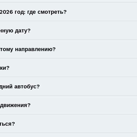
026 год: где смотреть?
нную дату?
 этому направлению?
оки?
дний автобус?
 движения?
ться?