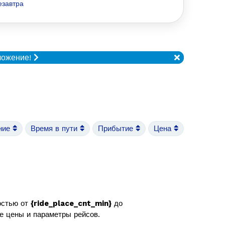
езавтра
ложение!
ние
Время в пути
Прибытие
Цена
остью от
{ride_place_cnt_min}
до
же цены и параметры рейсов.