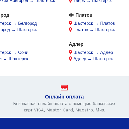
икий Новгород → Шахтерск
Тверь → Шахтерск
ород
Платов
терск → Белгород
Шахтерск → Платов
город → Шахтерск
Платов → Шахтерск
Адлер
терск → Сочи
Шахтерск → Адлер
и → Шахтерск
Адлер → Шахтерск
Онлайн оплата
Безопасная онлайн оплата с помощью банковских
карт VISA, Master Card, Maestro, Мир.