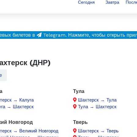
Сегодня
Завтра
Посл
евых билетов в
Telegram.
Нажмите, чтобы открыть при
хтерск (ДНР)
е
а
Тула
терск → Калуга
Шахтерск → Тула
уга → Шахтерск
Тула → Шахтерск
кий Новгород
Тверь
терск → Великий Новгород
Шахтерск → Тверь