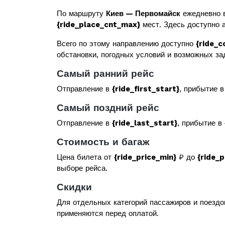
По маршруту
Киев — Первомайск
ежедневно 
{ride_place_cnt_max}
мест. Здесь доступно а
Всего по этому направлению доступно
{ride_c
обстановки, погодных условий и возможных за
Самый ранний рейс
Отправление в
{ride_first_start}
, прибытие 
Самый поздний рейс
Отправление в
{ride_last_start}
, прибытие в
Стоимость и багаж
Цена билета от
{ride_price_min}
₽ до
{ride_
выборе рейса.
Скидки
Для отдельных категорий пассажиров и поездо
применяются перед оплатой.