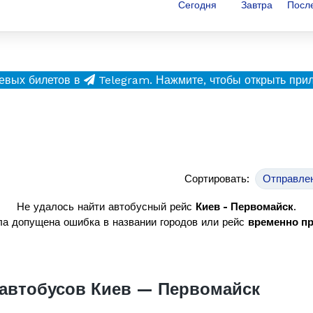
Сегодня
Завтра
Посл
евых билетов в
Telegram.
Нажмите, чтобы открыть при
Сортировать:
Отправле
Не удалось найти автобусный рейс
Киев - Первомайск
.
а допущена ошибка в названии городов или рейс
временно п
автобусов Киев — Первомайск