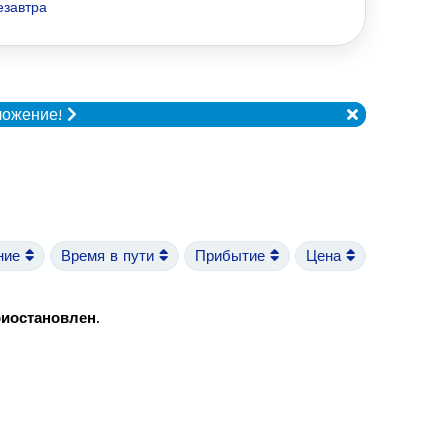
езавтра
ложение!
ние
Время в пути
Прибытие
Цена
риостановлен
.