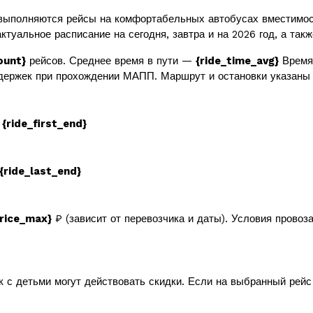
выполняются рейсы на комфортабельных автобусах вместимо
ктуальное расписание на сегодня, завтра и на 2026 год, а так
ount}
рейсов. Среднее время в пути —
{ride_time_avg}
Время 
держек при прохождении МАПП. Маршрут и остановки указаны 
в
{ride_first_end}
{ride_last_end}
price_max}
₽ (зависит от перевозчика и даты). Условия провоз
к с детьми могут действовать скидки. Если на выбранный рей