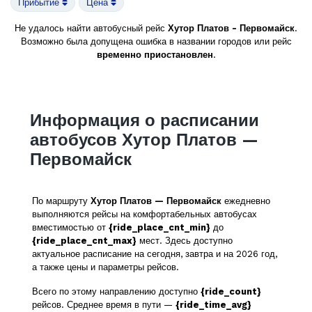
Прибытие
Цена
Не удалось найти автобусный рейс
Хутор Платов - Первомайск
.
Возможно была допущена ошибка в названии городов или рейс
временно приостановлен
.
Информация о расписании
автобусов Хутор Платов —
Первомайск
По маршруту
Хутор Платов — Первомайск
ежедневно
выполняются рейсы на комфортабельных автобусах
вместимостью от
{ride_place_cnt_min}
до
{ride_place_cnt_max}
мест. Здесь доступно
актуальное расписание на сегодня, завтра и на 2026 год,
а также цены и параметры рейсов.
Всего по этому направлению доступно
{ride_count}
рейсов. Среднее время в пути —
{ride_time_avg}