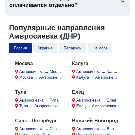
оплачивается отдельно?
Популярные направления
Амвросиевка (ДНР)
Россия
Украина
Беларусь
На море
Москва
Калуга
Амвросиевка → Москва
Амвросиевка → Калуга
Москва → Амвросиевка
Калуга → Амвросиевка
Тула
Елец
Амвросиевка → Тула
Амвросиевка → Елец
Тула → Амвросиевка
Елец → Амвросиевка
Санкт-Петербург
Великий Новгород
Амвросиевка → Санкт-Петербург
Амвросиевка → Великий Новгород
Санкт-Петербург → Амвросиевка
Великий Новгород → Амвросиевка