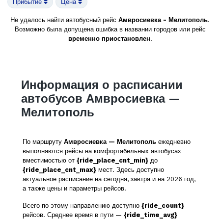
Прибытие
Цена
Не удалось найти автобусный рейс
Амвросиевка - Мелитополь
.
Возможно была допущена ошибка в названии городов или рейс
временно приостановлен
.
Информация о расписании
автобусов Амвросиевка —
Мелитополь
По маршруту
Амвросиевка — Мелитополь
ежедневно
выполняются рейсы на комфортабельных автобусах
вместимостью от
{ride_place_cnt_min}
до
{ride_place_cnt_max}
мест. Здесь доступно
актуальное расписание на сегодня, завтра и на 2026 год,
а также цены и параметры рейсов.
Всего по этому направлению доступно
{ride_count}
рейсов. Среднее время в пути —
{ride_time_avg}