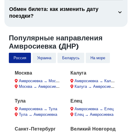
Обмен билета: как изменить дату
поездки?
Популярные направления
Амвросиевка (ДНР)
Россия
Украина
Беларусь
На море
Москва
Калуга
Амвросиевка → Москва
Амвросиевка → Калуга
Москва → Амвросиевка
Калуга → Амвросиевка
Тула
Елец
Амвросиевка → Тула
Амвросиевка → Елец
Тула → Амвросиевка
Елец → Амвросиевка
Санкт-Петербург
Великий Новгород