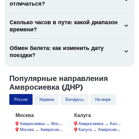
отличаться?
Сколько часов в пути: какой диапазон
времени?
Обмен билета: как изменить дату
поездки?
Популярные направления
Амвросиевка (ДНР)
Россия
Украина
Беларусь
На море
Москва
Калуга
Амвросиевка → Москва
Амвросиевка → Калуга
Москва → Амвросиевка
Калуга → Амвросиевка