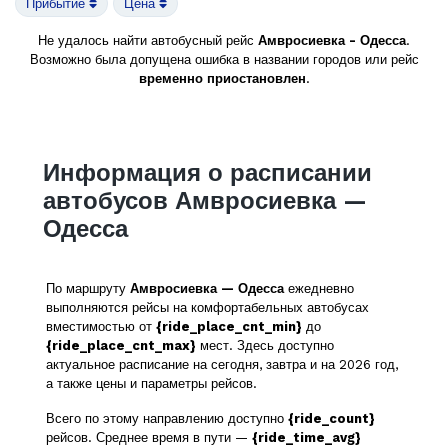
Прибытие
Цена
Не удалось найти автобусный рейс
Амвросиевка - Одесса
.
Возможно была допущена ошибка в названии городов или рейс
временно приостановлен
.
Информация о расписании
автобусов Амвросиевка —
Одесса
По маршруту
Амвросиевка — Одесса
ежедневно
выполняются рейсы на комфортабельных автобусах
вместимостью от
{ride_place_cnt_min}
до
{ride_place_cnt_max}
мест. Здесь доступно
актуальное расписание на сегодня, завтра и на 2026 год,
а также цены и параметры рейсов.
Всего по этому направлению доступно
{ride_count}
рейсов. Среднее время в пути —
{ride_time_avg}