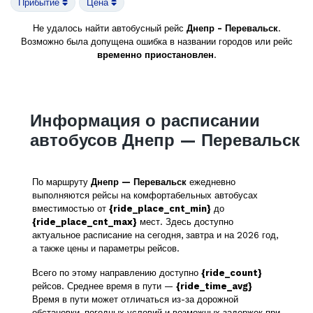
Прибытие
Цена
Не удалось найти автобусный рейс
Днепр - Перевальск
.
Возможно была допущена ошибка в названии городов или рейс
временно приостановлен
.
Информация о расписании
автобусов Днепр — Перевальск
По маршруту
Днепр — Перевальск
ежедневно
выполняются рейсы на комфортабельных автобусах
вместимостью от
{ride_place_cnt_min}
до
{ride_place_cnt_max}
мест. Здесь доступно
актуальное расписание на сегодня, завтра и на 2026 год,
а также цены и параметры рейсов.
Всего по этому направлению доступно
{ride_count}
рейсов. Среднее время в пути —
{ride_time_avg}
Время в пути может отличаться из-за дорожной
обстановки, погодных условий и возможных задержек при