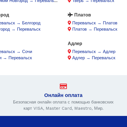
икий Новгород → Перевальск
Тверь → Перевальск
ород
Платов
евальск → Белгород
Перевальск → Платов
город → Перевальск
Платов → Перевальск
Адлер
евальск → Сочи
Перевальск → Адлер
и → Перевальск
Адлер → Перевальск
Онлайн оплата
Безопасная онлайн оплата с помощью банковских
карт VISA, Master Card, Maestro, Мир.