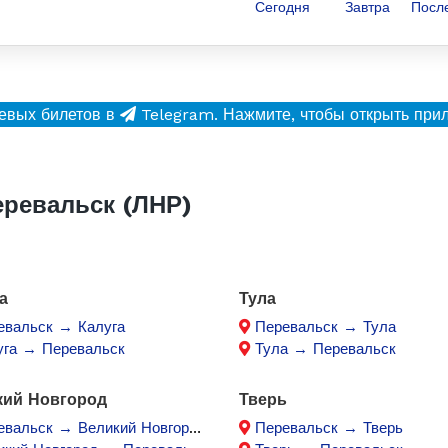
Сегодня
Завтра
Посл
евых билетов в
Telegram.
Нажмите, чтобы открыть при
ревальск (ЛНР)
а
Тула
евальск → Калуга
Перевальск → Тула
уга → Перевальск
Тула → Перевальск
кий Новгород
Тверь
евальск → Великий Новгород
Перевальск → Тверь