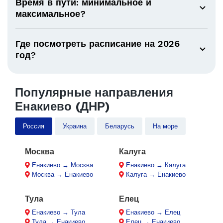
Время в пути: минимальное и
максимальное?
Где посмотреть расписание на 2026
год?
Популярные направления
Енакиево (ДНР)
Россия
Украина
Беларусь
На море
Москва
Калуга
Енакиево → Москва
Енакиево → Калуга
Москва → Енакиево
Калуга → Енакиево
Тула
Елец
Енакиево → Тула
Енакиево → Елец
Тула → Енакиево
Елец → Енакиево