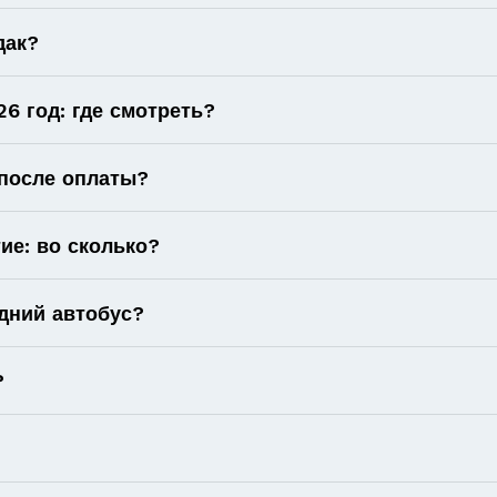
дак?
6 год: где смотреть?
 после оплаты?
ие: во сколько?
дний автобус?
?