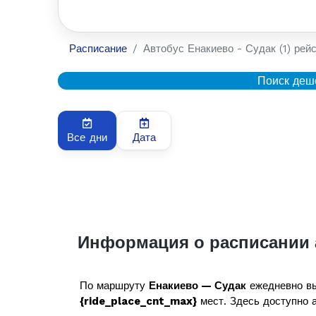
Расписание
Автобус Енакиево - Судак (1) рейс
Поиск деш
Все дни
Дата
Информация о расписании 
По маршруту
Енакиево — Судак
ежедневно вы
{ride_place_cnt_max}
мест. Здесь доступно а