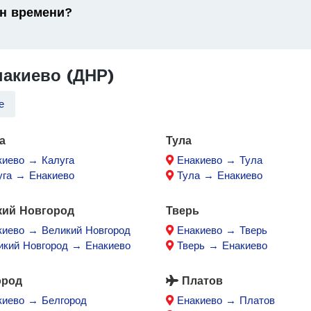
он времени?
акиево (ДНР)
е
а
Тула
киево → Калуга
Енакиево → Тула
уга → Енакиево
Тула → Енакиево
кий Новгород
Тверь
киево → Великий Новгород
Енакиево → Тверь
икий Новгород → Енакиево
Тверь → Енакиево
ород
Платов
киево → Белгород
Енакиево → Платов