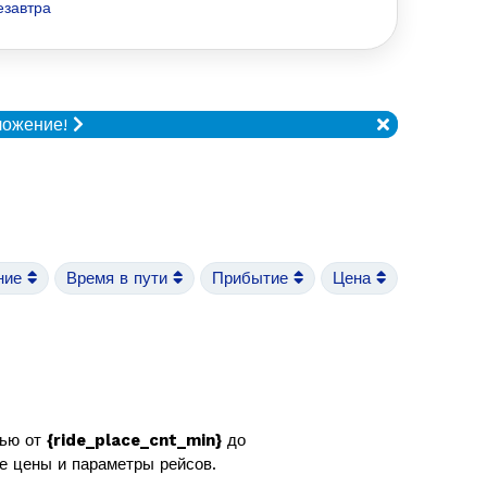
езавтра
ложение!
ние
Время в пути
Прибытие
Цена
тью от
{ride_place_cnt_min}
до
же цены и параметры рейсов.