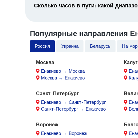
Сколько часов в пути: какой диапаз
Популярные направления Ен
Россия
Украина
Беларусь
На мор
Москва
Калуг
Енакиево → Москва
Ена
Москва → Енакиево
Кал
Санкт-Петербург
Вели
Енакиево → Санкт-Петербург
Ена
Санкт-Петербург → Енакиево
Вел
Воронеж
Белг
Енакиево → Воронеж
Ена