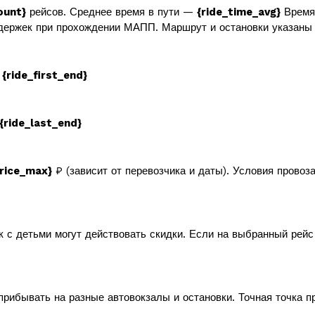
ount}
рейсов. Среднее время в пути —
{ride_time_avg}
Время 
держек при прохождении МАПП. Маршрут и остановки указаны 
в
{ride_first_end}
{ride_last_end}
price_max}
₽ (зависит от перевозчика и даты). Условия провоз
к с детьми могут действовать скидки. Если на выбранный рей
прибывать на разные автовокзалы и остановки. Точная точка п