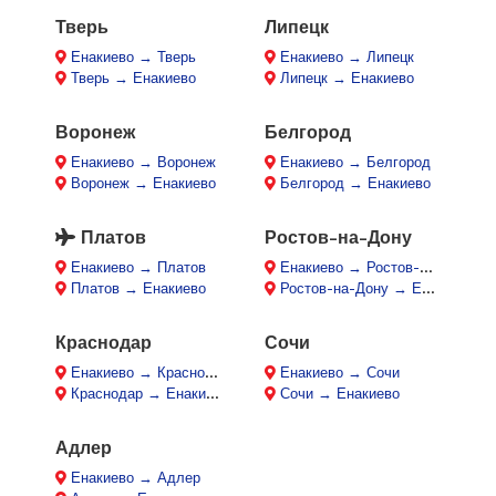
Тверь
Липецк
Енакиево → Тверь
Енакиево → Липецк
Тверь → Енакиево
Липецк → Енакиево
Воронеж
Белгород
Енакиево → Воронеж
Енакиево → Белгород
Воронеж → Енакиево
Белгород → Енакиево
Платов
Ростов-на-Дону
Енакиево → Платов
Енакиево → Ростов-на-Дону
Платов → Енакиево
Ростов-на-Дону → Енакиево
Краснодар
Сочи
Енакиево → Краснодар
Енакиево → Сочи
Краснодар → Енакиево
Сочи → Енакиево
Адлер
Енакиево → Адлер