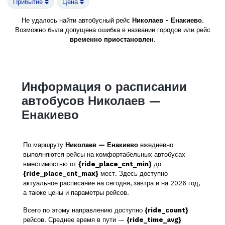
Прибытие
Цена
Не удалось найти автобусный рейс
Николаев - Енакиево
.
Возможно была допущена ошибка в названии городов или рейс
временно приостановлен
.
Информация о расписании
автобусов Николаев —
Енакиево
По маршруту
Николаев — Енакиево
ежедневно
выполняются рейсы на комфортабельных автобусах
вместимостью от
{ride_place_cnt_min}
до
{ride_place_cnt_max}
мест. Здесь доступно
актуальное расписание на сегодня, завтра и на 2026 год,
а также цены и параметры рейсов.
Всего по этому направлению доступно
{ride_count}
рейсов. Среднее время в пути —
{ride_time_avg}