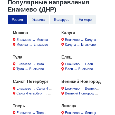
Популярные направления
Енакиево (ДНР)
Россия
Украина
Беларусь
На море
Москва
Калуга
Енакиево → Москва
Енакиево → Калуга
Москва → Енакиево
Калуга → Енакиево
Тула
Елец
Енакиево → Тула
Енакиево → Елец
Тула → Енакиево
Елец → Енакиево
Санкт-Петербург
Великий Новгород
Енакиево → Санкт-Петербург
Енакиево → Великий Новгород
Санкт-Петербург → Енакиево
Великий Новгород → Енакиево
Тверь
Липецк
Енакиево → Тверь
Енакиево → Липецк