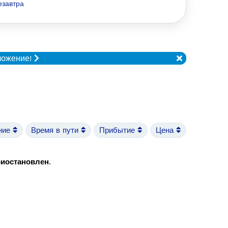
езавтра
ложение!
ние
Время в пути
Прибытие
Цена
риостановлен
.