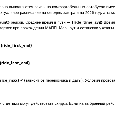
вно выполняются рейсы на комфортабельных автобусах вме
ктуальное расписание на сегодня, завтра и на 2026 год, а так
ount}
рейсов. Среднее время в пути —
{ride_time_avg}
Время 
держек при прохождении МАПП. Маршрут и остановки указаны 
в
{ride_first_end}
{ride_last_end}
price_max}
₽ (зависит от перевозчика и даты). Условия провоз
к с детьми могут действовать скидки. Если на выбранный рей