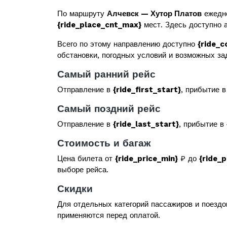
По маршруту
Алчевск — Хутор Платов
ежедне
{ride_place_cnt_max}
мест. Здесь доступно а
Всего по этому направлению доступно
{ride_c
обстановки, погодных условий и возможных за
Самый ранний рейс
Отправление в
{ride_first_start}
, прибытие 
Самый поздний рейс
Отправление в
{ride_last_start}
, прибытие в
Стоимость и багаж
Цена билета от
{ride_price_min}
₽ до
{ride_
выборе рейса.
Скидки
Для отдельных категорий пассажиров и поездо
применяются перед оплатой.