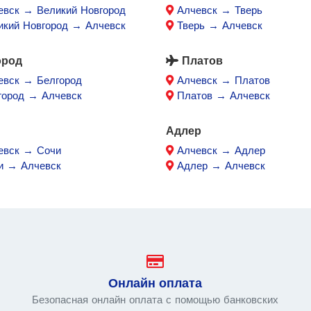
евск → Великий Новгород
Алчевск → Тверь
икий Новгород → Алчевск
Тверь → Алчевск
ород
Платов
евск → Белгород
Алчевск → Платов
город → Алчевск
Платов → Алчевск
Адлер
евск → Сочи
Алчевск → Адлер
и → Алчевск
Адлер → Алчевск
Онлайн оплата
Безопасная онлайн оплата с помощью банковских