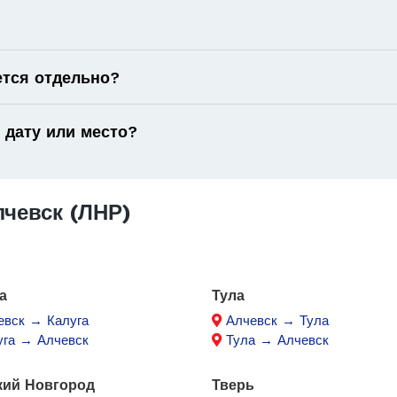
ется отдельно?
 дату или место?
чевск (ЛНР)
а
Тула
евск → Калуга
Алчевск → Тула
уга → Алчевск
Тула → Алчевск
кий Новгород
Тверь