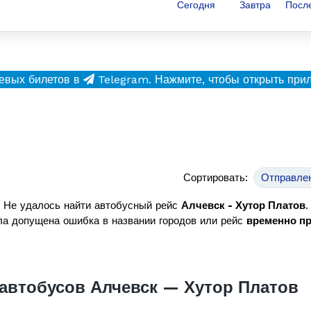
Сегодня
Завтра
Посл
евых билетов в
Telegram.
Нажмите, чтобы открыть при
Сортировать:
Отправле
Не удалось найти автобусный рейс
Алчевск - Хутор Платов
.
а допущена ошибка в названии городов или рейс
временно п
автобусов Алчевск — Хутор Платов