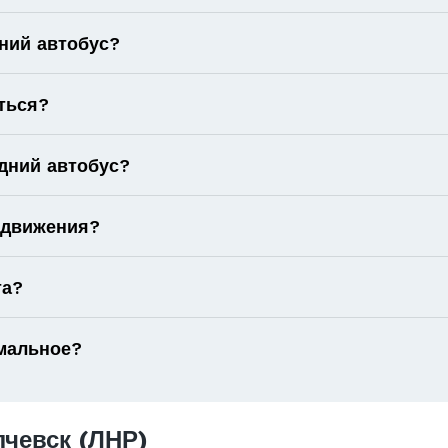
ний автобус?
ться?
дний автобус?
 движения?
та?
имальное?
чевск (ЛНР)