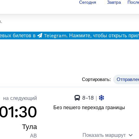
Сегодня
Завтра
Посл
.
евых билетов в
Telegram.
Нажмите, чтобы открыть при
Сортировать:
Отправле
8-18
|
на следующий
01:30
Без пешего перехода границы
Тула
Показать маршрут
АВ