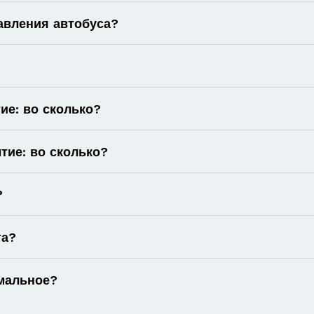
авления автобуса?
ие: во сколько?
тие: во сколько?
?
та?
имальное?