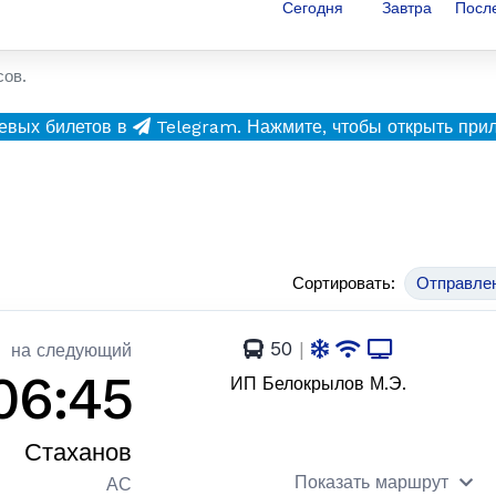
Сегодня
Завтра
Посл
сов.
евых билетов в
Telegram.
Нажмите, чтобы открыть при
Сортировать:
Отправле
50
|
на следующий
06:45
ИП Белокрылов М.Э.
Стаханов
Показать маршрут
АС