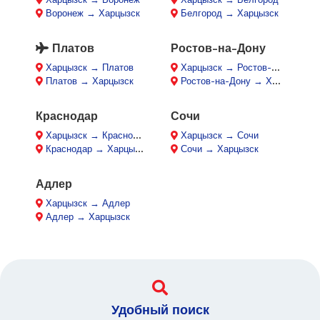
Воронеж → Харцызск
Белгород → Харцызск
Платов
Ростов-на-Дону
Харцызск → Платов
Харцызск → Ростов-на-Дону
Платов → Харцызск
Ростов-на-Дону → Харцызск
Краснодар
Сочи
Харцызск → Краснодар
Харцызск → Сочи
Краснодар → Харцызск
Сочи → Харцызск
Адлер
Харцызск → Адлер
Адлер → Харцызск
Удобный поиск