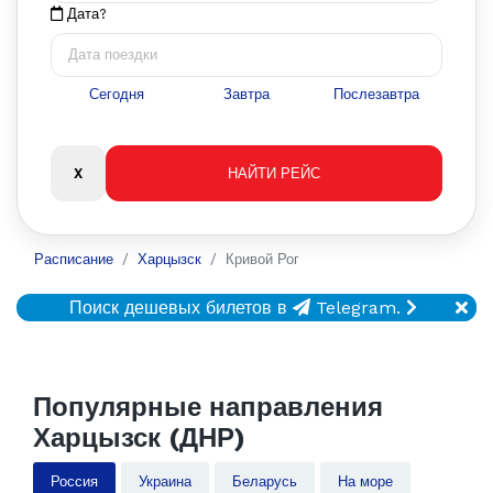
Дата?
Сегодня
Завтра
Послезавтра
Расписание
Харцызск
Кривой Рог
Поиск дешевых билетов в
Telegram.
Популярные направления
Харцызск (ДНР)
Россия
Украина
Беларусь
На море