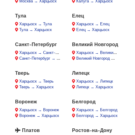
Москва → Харцызск
Калуга → Харцызск
Тула
Елец
Харцызск → Тула
Харцызск → Елец
Тула → Харцызск
Елец → Харцызск
Санкт-Петербург
Великий Новгород
Харцызск → Санкт-Петербург
Харцызск → Великий Новгород
Санкт-Петербург → Харцызск
Великий Новгород → Харцызск
Тверь
Липецк
Харцызск → Тверь
Харцызск → Липецк
Тверь → Харцызск
Липецк → Харцызск
Воронеж
Белгород
Харцызск → Воронеж
Харцызск → Белгород
Воронеж → Харцызск
Белгород → Харцызск
Платов
Ростов-на-Дону