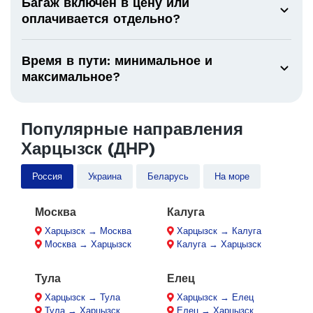
Багаж включен в цену или
оплачивается отдельно?
Время в пути: минимальное и
максимальное?
Популярные направления
Харцызск (ДНР)
Россия
Украина
Беларусь
На море
Москва
Калуга
Харцызск → Москва
Харцызск → Калуга
Москва → Харцызск
Калуга → Харцызск
Тула
Елец
Харцызск → Тула
Харцызск → Елец
Тула → Харцызск
Елец → Харцызск