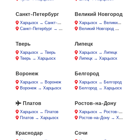
Санкт-Петербург
Великий Новгород
Харцызск → Санкт-Петербург
Харцызск → Великий Новгород
Санкт-Петербург → Харцызск
Великий Новгород → Харцызск
Тверь
Липецк
Харцызск → Тверь
Харцызск → Липецк
Тверь → Харцызск
Липецк → Харцызск
Воронеж
Белгород
Харцызск → Воронеж
Харцызск → Белгород
Воронеж → Харцызск
Белгород → Харцызск
Платов
Ростов-на-Дону
Харцызск → Платов
Харцызск → Ростов-на-Дону
Платов → Харцызск
Ростов-на-Дону → Харцызск
Краснодар
Сочи