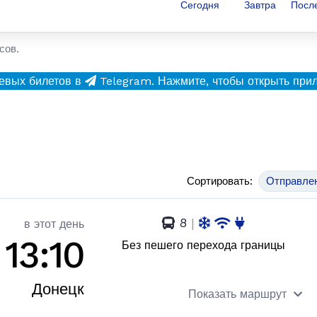
Сегодня
Завтра
Посл
сов.
евых билетов в
Telegram.
Нажмите, чтобы открыть при
Сортировать:
Отправле
8
|
в этот день
13:10
Без пешего перехода границы
Донецк
Показать маршрут