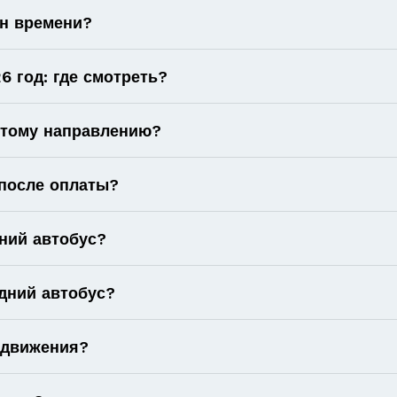
он времени?
6 год: где смотреть?
 этому направлению?
 после оплаты?
ний автобус?
дний автобус?
 движения?