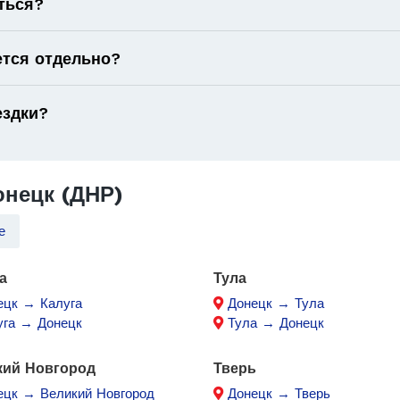
ться?
ется отдельно?
ездки?
нецк (ДНР)
е
а
Тула
ецк → Калуга
Донецк → Тула
уга → Донецк
Тула → Донецк
кий Новгород
Тверь
ецк → Великий Новгород
Донецк → Тверь