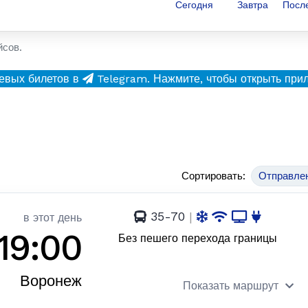
Сегодня
Завтра
Посл
йсов.
евых билетов в
Telegram.
Нажмите, чтобы открыть при
Сортировать:
Отправле
35-70
|
в этот день
19:00
Без пешего перехода границы
Воронеж
Показать маршрут