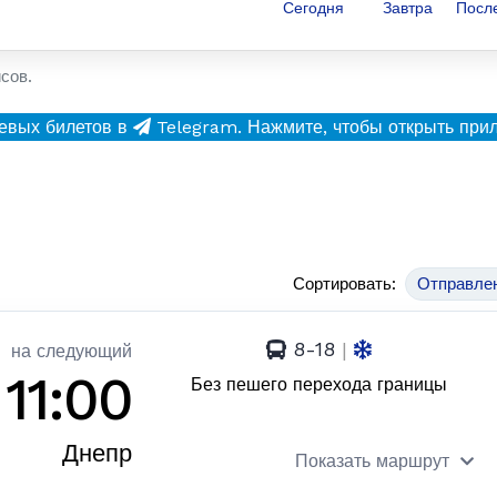
Сегодня
Завтра
Посл
сов.
евых билетов в
Telegram.
Нажмите, чтобы открыть при
Сортировать:
Отправле
8-18
|
на следующий
11:00
Без пешего перехода границы
Днепр
Показать маршрут