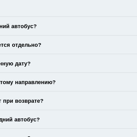
ний автобус?
ется отдельно?
нную дату?
 этому направлению?
т при возврате?
дний автобус?