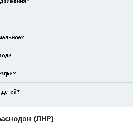
 движения?
имальное?
год?
ездки?
 детей?
аснодон (ЛНР)