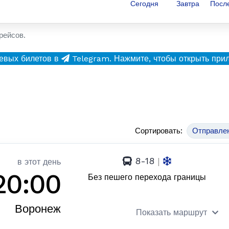
Сегодня
Завтра
Посл
рейсов.
евых билетов в
Telegram.
Нажмите, чтобы открыть при
Сортировать:
Отправле
8-18
|
в этот день
20:00
Без пешего перехода границы
Воронеж
Показать маршрут