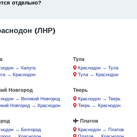
ется отдельно?
аснодон (ЛНР)
а
Тула
снодон → Калуга
Краснодон → Тула
уга → Краснодон
Тула → Краснодон
кий Новгород
Тверь
снодон → Великий Новгород
Краснодон → Тверь
икий Новгород → Краснодон
Тверь → Краснодон
ород
Платов
снодон → Белгород
Краснодон → Платов
город → Краснодон
Платов → Краснодон