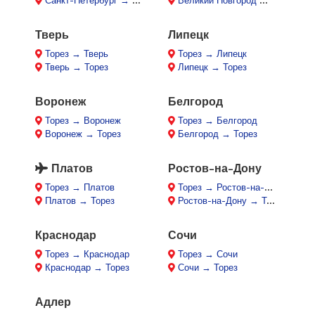
Санкт-Петербург → Торез
Великий Новгород → Торез
Тверь
Липецк
Торез → Тверь
Торез → Липецк
Тверь → Торез
Липецк → Торез
Воронеж
Белгород
Торез → Воронеж
Торез → Белгород
Воронеж → Торез
Белгород → Торез
Платов
Ростов-на-Дону
Торез → Платов
Торез → Ростов-на-Дону
Платов → Торез
Ростов-на-Дону → Торез
Краснодар
Сочи
Торез → Краснодар
Торез → Сочи
Краснодар → Торез
Сочи → Торез
Адлер