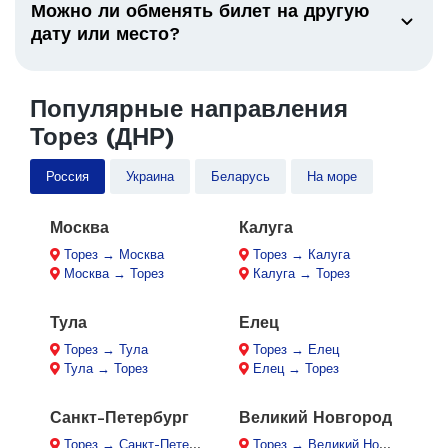
Можно ли обменять билет на другую
дату или место?
Популярные направления
Торез (ДНР)
Россия
Украина
Беларусь
На море
Москва
Калуга
Торез → Москва
Торез → Калуга
Москва → Торез
Калуга → Торез
Тула
Елец
Торез → Тула
Торез → Елец
Тула → Торез
Елец → Торез
Санкт-Петербург
Великий Новгород
Торез → Санкт-Петербург
Торез → Великий Новгород