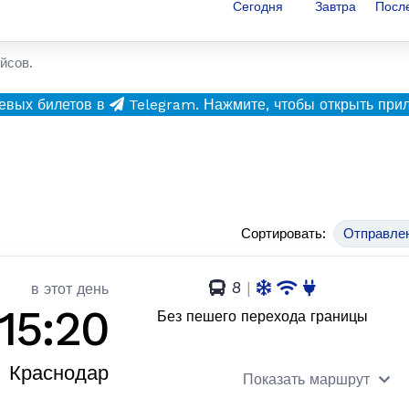
Сегодня
Завтра
Посл
йсов.
евых билетов в
Telegram.
Нажмите, чтобы открыть при
Сортировать:
Отправле
8
|
в этот день
15:20
Без пешего перехода границы
Краснодар
Показать маршрут