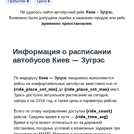
Прибытие
Цена
Не удалось найти автобусный рейс
Киев - Зугрэс
.
Возможно была допущена ошибка в названии городов или рейс
временно приостановлен
.
Информация о расписании
автобусов Киев — Зугрэс
По маршруту
Киев — Зугрэс
ежедневно выполняются
рейсы на комфортабельных автобусах вместимостью от
{ride_place_cnt_min}
до
{ride_place_cnt_max}
мест.
Здесь доступно актуальное расписание на сегодня,
завтра и на 2026 год, а также цены и параметры рейсов.
Всего по этому направлению доступно
{ride_count}
рейсов. Среднее время в пути —
{ride_time_avg}
Время в пути может отличаться из-за дорожной
обстановки, погодных условий и возможных задержек при
прохождении МАПП. Маршрут и остановки указаны в