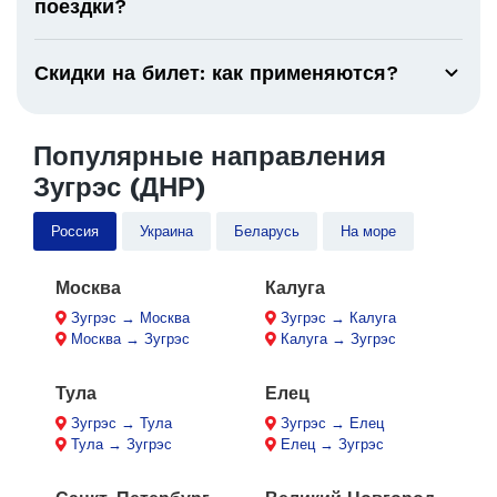
поездки?
Скидки на билет: как применяются?
Популярные направления
Зугрэс (ДНР)
Россия
Украина
Беларусь
На море
Москва
Калуга
Зугрэс → Москва
Зугрэс → Калуга
Москва → Зугрэс
Калуга → Зугрэс
Тула
Елец
Зугрэс → Тула
Зугрэс → Елец
Тула → Зугрэс
Елец → Зугрэс