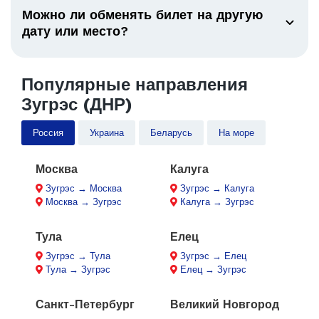
Можно ли обменять билет на другую
дату или место?
Популярные направления
Зугрэс (ДНР)
Россия
Украина
Беларусь
На море
Москва
Калуга
Зугрэс → Москва
Зугрэс → Калуга
Москва → Зугрэс
Калуга → Зугрэс
Тула
Елец
Зугрэс → Тула
Зугрэс → Елец
Тула → Зугрэс
Елец → Зугрэс
Санкт-Петербург
Великий Новгород