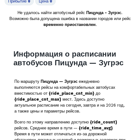
Прибытие
Цена
Не удалось найти автобусный рейс
Пицунда - Зугрэс
.
Возможно была допущена ошибка в названии городов или рейс
временно приостановлен
.
Информация о расписании
автобусов Пицунда — Зугрэс
По маршруту
Пицунда — Зугрэс
ежедневно
выполняются рейсы на комфортабельных автобусах
вместимостью от
{ride_place_cnt_min}
до
{ride_place_cnt_max}
мест. Здесь доступно
актуальное расписание на сегодня, завтра и на 2026 год,
а также цены и параметры рейсов.
Всего по этому направлению доступно
{ride_count}
рейсов. Среднее время в пути —
{ride_time_avg}
Время в пути может отличаться из-за дорожной
обстановки, погодных условий и возможных задержек при