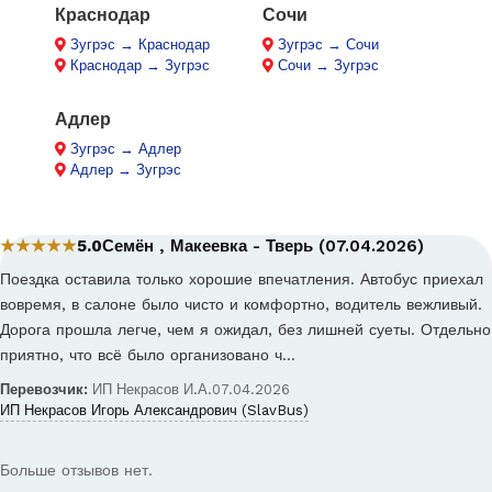
Краснодар
Сочи
Зугрэс → Краснодар
Зугрэс → Сочи
Краснодар → Зугрэс
Сочи → Зугрэс
Адлер
Зугрэс → Адлер
Адлер → Зугрэс
★★★★★
5.0
Семён , Макеевка - Тверь (07.04.2026)
Поездка оставила только хорошие впечатления. Автобус приехал
вовремя, в салоне было чисто и комфортно, водитель вежливый.
Дорога прошла легче, чем я ожидал, без лишней суеты. Отдельно
приятно, что всё было организовано ч…
Перевозчик:
ИП Некрасов И.А.
07.04.2026
ИП Некрасов Игорь Александрович (SlavBus)
Больше отзывов нет.