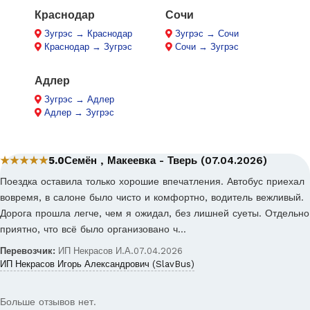
Краснодар
Сочи
Зугрэс → Краснодар
Зугрэс → Сочи
Краснодар → Зугрэс
Сочи → Зугрэс
Адлер
Зугрэс → Адлер
Адлер → Зугрэс
★★★★★
5.0
Семён , Макеевка - Тверь (07.04.2026)
Поездка оставила только хорошие впечатления. Автобус приехал
вовремя, в салоне было чисто и комфортно, водитель вежливый.
Дорога прошла легче, чем я ожидал, без лишней суеты. Отдельно
приятно, что всё было организовано ч…
Перевозчик:
ИП Некрасов И.А.
07.04.2026
ИП Некрасов Игорь Александрович (SlavBus)
Больше отзывов нет.