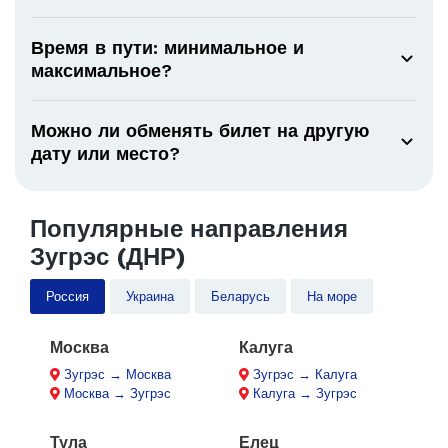
Время в пути: минимальное и
максимальное?
Можно ли обменять билет на другую
дату или место?
Популярные направления
Зугрэс (ДНР)
Россия
Украина
Беларусь
На море
Москва
Калуга
Зугрэс → Москва
Зугрэс → Калуга
Москва → Зугрэс
Калуга → Зугрэс
Тула
Елец