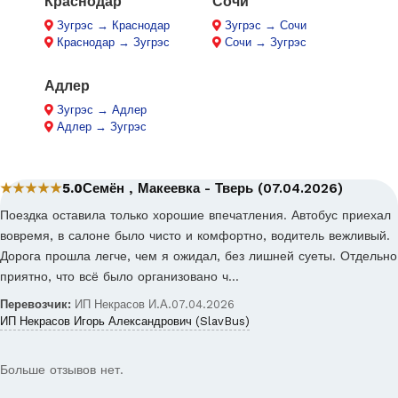
Краснодар
Сочи
Зугрэс → Краснодар
Зугрэс → Сочи
Краснодар → Зугрэс
Сочи → Зугрэс
Адлер
Зугрэс → Адлер
Адлер → Зугрэс
★★★★★
5.0
Семён , Макеевка - Тверь (07.04.2026)
Поездка оставила только хорошие впечатления. Автобус приехал
вовремя, в салоне было чисто и комфортно, водитель вежливый.
Дорога прошла легче, чем я ожидал, без лишней суеты. Отдельно
приятно, что всё было организовано ч…
Перевозчик:
ИП Некрасов И.А.
07.04.2026
ИП Некрасов Игорь Александрович (SlavBus)
Больше отзывов нет.