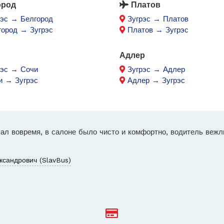
ород
Платов
рэс → Белгород
Зугрэс → Платов
город → Зугрэс
Платов → Зугрэс
Адлер
рэс → Сочи
Зугрэс → Адлер
и → Зугрэс
Адлер → Зугрэс
ал вовремя, в салоне было чисто и комфортно, водитель вежл
ксандрович (SlavBus)