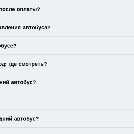
 после оплаты?
авления автобуса?
обусе?
од: где смотреть?
ний автобус?
дний автобус?