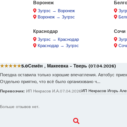
Воронеж
Белг
Зугрэс → Воронеж
Зуг
Воронеж → Зугрэс
Бел
Краснодар
Сочи
Зугрэс → Краснодар
Зуг
Краснодар → Зугрэс
Соч
★★★★★
5.0
Семён , Макеевка - Тверь (07.04.2026)
Поездка оставила только хорошие впечатления. Автобус приех
Отдельно приятно, что всё было организовано ч…
ИП Некрасов Игорь Але
Перевозчик:
ИП Некрасов И.А.
07.04.2026
Больше отзывов нет.