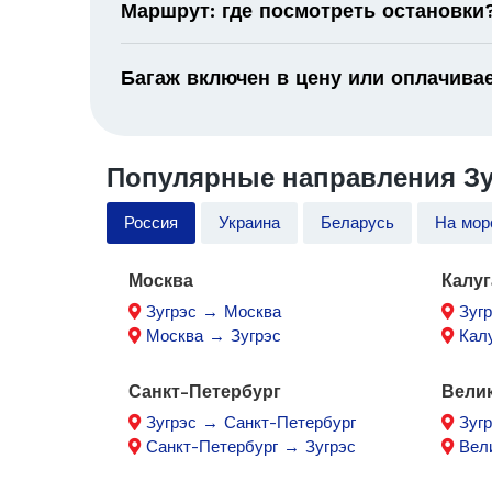
Маршрут: где посмотреть остановки
Багаж включен в цену или оплачива
Популярные направления Зу
Россия
Украина
Беларусь
На мор
Москва
Калуг
Зугрэс → Москва
Зуг
Москва → Зугрэс
Кал
Санкт-Петербург
Вели
Зугрэс → Санкт-Петербург
Зуг
Санкт-Петербург → Зугрэс
Вел