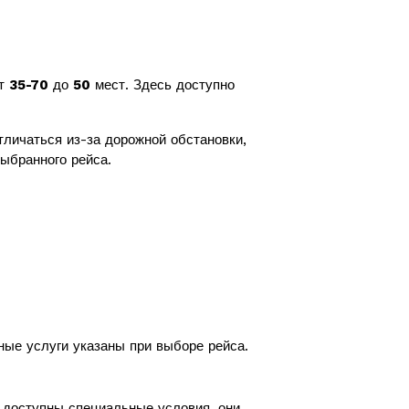
от
35-70
до
50
мест. Здесь доступно
личаться из-за дорожной обстановки,
ыбранного рейса.
ные услуги указаны при выборе рейса.
с доступны специальные условия, они