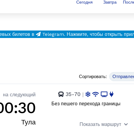
Сегодня
Завтра
Посл
евых билетов в
Telegram.
Нажмите, чтобы открыть при
Сортировать:
Отправле
35-70
|
на следующий
00:30
Без пешего перехода границы
Тула
Показать маршрут