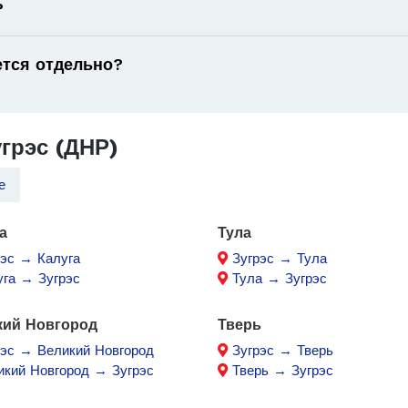
?
ется отдельно?
грэс (ДНР)
е
а
Тула
рэс → Калуга
Зугрэс → Тула
уга → Зугрэс
Тула → Зугрэс
кий Новгород
Тверь
рэс → Великий Новгород
Зугрэс → Тверь
икий Новгород → Зугрэс
Тверь → Зугрэс