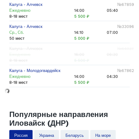
Калуга - Алчевск
№67859
Ежедневно
14:00
05:40
8-18 мест
5 500 ₽
Калуга - Алчевск
№33096
Ср., Сб.
14:10
07:00
50 мест
5 000 ₽
Калуга - Алчевск
№64937
Ежедневно
16:00
06:30
8-18 мест
5 500 ₽
Калуга - Молодогвардейск
№67862
Ежедневно
14:00
04:30
8-18 мест
5 500 ₽
Популярные направления
Иловайск (ДНР)
Россия
Украина
Беларусь
На море