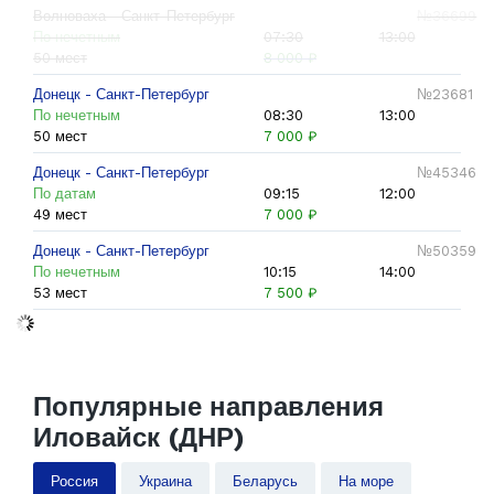
Волноваха - Санкт-Петербург
№36699
По нечетным
07:30
13:00
50 мест
8 000 ₽
Донецк - Санкт-Петербург
№23681
По нечетным
08:30
13:00
50 мест
7 000 ₽
Донецк - Санкт-Петербург
№45346
По датам
09:15
12:00
49 мест
7 000 ₽
Донецк - Санкт-Петербург
№50359
По нечетным
10:15
14:00
53 мест
7 500 ₽
Популярные направления
Иловайск (ДНР)
Россия
Украина
Беларусь
На море