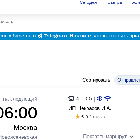
Сегодня
Завтра
Посл
ейсов.
евых билетов в
Telegram.
Нажмите, чтобы открыть при
Сортировать:
Отправле
45-55
|
на следующий
06:00
ИП Некрасов И.А.
★
5.0
·
1 отзыв
Москва
Показать маршрут
Новоясеневская