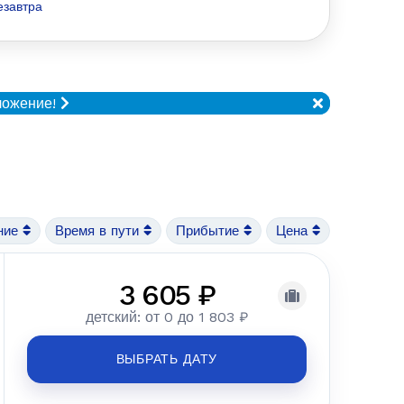
езавтра
ложение!
ние
Время в пути
Прибытие
Цена
3 605 ₽
детский: от 0 до 1 803 ₽
ВЫБРАТЬ ДАТУ